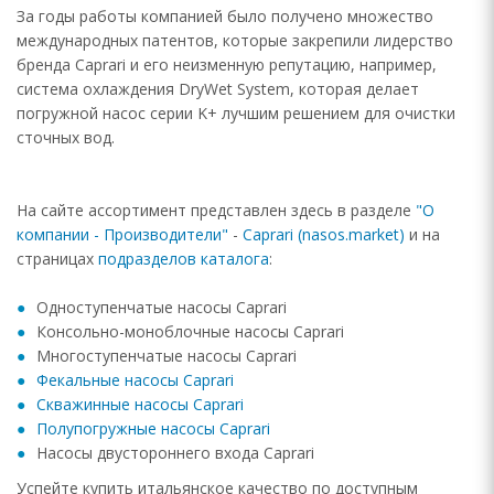
За годы работы компанией было получено множество
международных патентов, которые закрепили лидерство
бренда Caprari и его неизменную репутацию, например,
система охлаждения DryWet System, которая делает
погружной насос серии K+ лучшим решением для очистки
сточных вод.
На сайте ассортимент представлен здесь в разделе
"О
компании - Производители"
-
Caprari
(nasos.market)
и на
страницах
подразделов каталога
:
Одноступенчатые насосы Caprari
Консольно-моноблочные насосы Caprari
Многоступенчатые насосы Caprari
Фекальные насосы Caprari
Скважинные насосы Caprari
Полупогружные насосы Caprari
Насосы двустороннего входа Caprari
Успейте купить итальянское качество по доступным