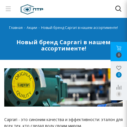
Главная
-
Акции
-
Новый бренд Caprari в нашем ассортименте!
Новый бренд Caprari в нашем
ассортименте!
0
0
0
Caprari - это синоним качества и эффективности: эталон для
всех тех, кто сделал воду своим миром.