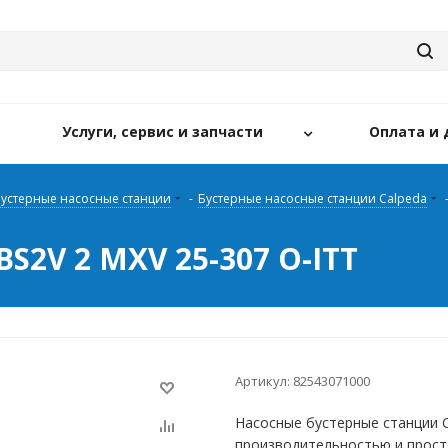
Услуги, сервис и запчасти
Оплата и 
устерные насосные станции
-
Бустерные насосные станции Calpeda
BS2V 2 MXV 25-307 O-ITT
Артикул:
82543071000
Насосные бустерные станции 
производительностью и прост