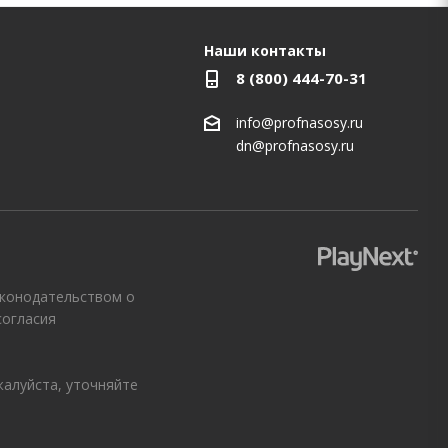
Наши контакты
8 (800) 444-70-31
info@profnasosy.ru
dn@profnasosy.ru
аконодательством о
согласия
жалуйста, уточняйте