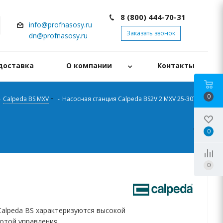
8 (800) 444-70-31
info@profnasosy.ru
Заказать звонок
dn@profnasosy.ru
доставка
О компании
Контакты
0
-
Calpeda BS MXV
-
Насосная станция Calpeda BS2V 2 MXV 25-307 O-
0
0
Calpeda BS характеризуются высокой
отой управления.