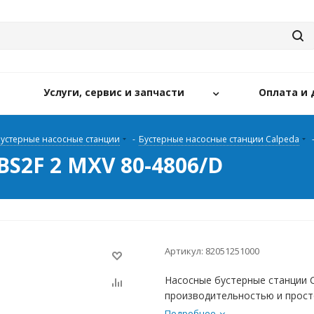
Услуги, сервис и запчасти
Оплата и 
устерные насосные станции
-
Бустерные насосные станции Calpeda
BS2F 2 MXV 80-4806/D
Артикул:
82051251000
Насосные бустерные станции 
производительностью и прост
Подробнее