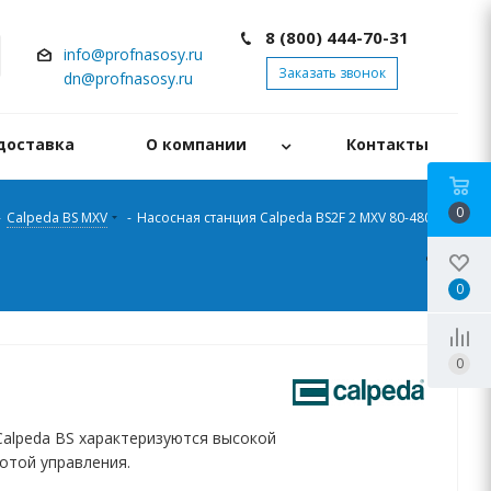
8 (800) 444-70-31
info@profnasosy.ru
Заказать звонок
dn@profnasosy.ru
доставка
О компании
Контакты
0
-
Calpeda BS MXV
-
Насосная станция Calpeda BS2F 2 MXV 80-4806/D
0
0
Calpeda BS характеризуются высокой
отой управления.