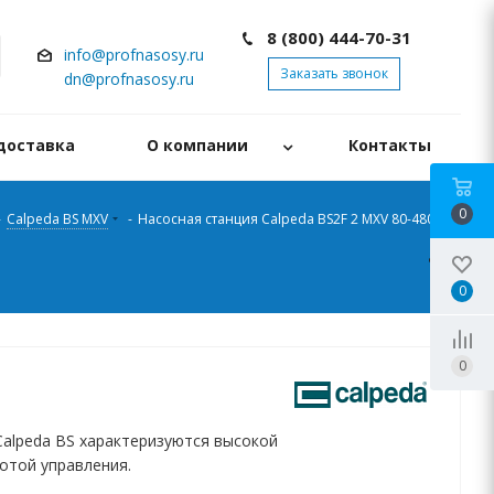
8 (800) 444-70-31
info@profnasosy.ru
Заказать звонок
dn@profnasosy.ru
доставка
О компании
Контакты
0
-
Calpeda BS MXV
-
Насосная станция Calpeda BS2F 2 MXV 80-4802/C
0
0
Calpeda BS характеризуются высокой
отой управления.