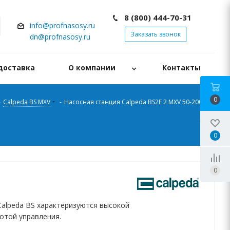
8 (800) 444-70-31
info@profnasosy.ru
Заказать звонок
dn@profnasosy.ru
доставка
О компании
Контакты
0
-
Calpeda BS MXV
-
Насосная станция Calpeda BS2F 2 MXV 50-2004
0
0
Calpeda BS характеризуются высокой
отой управления.