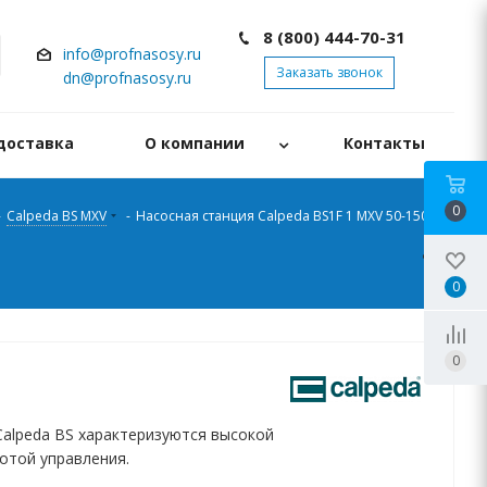
8 (800) 444-70-31
info@profnasosy.ru
Заказать звонок
dn@profnasosy.ru
доставка
О компании
Контакты
0
-
Calpeda BS MXV
-
Насосная станция Calpeda BS1F 1 MXV 50-1506
0
0
Calpeda BS характеризуются высокой
отой управления.