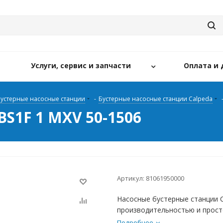
Услуги, сервис и запчасти
Оплата и 
устерные насосные станции
-
Бустерные насосные станции Calpeda
BS1F 1 MXV 50-1506
Артикул:
81061950000
Насосные бустерные станции 
производительностью и прост
Подробнее