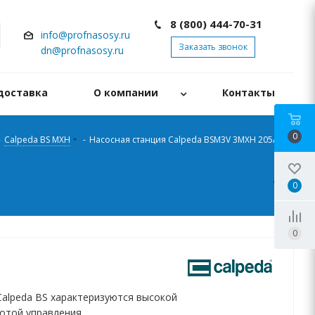
8 (800) 444-70-31
info@profnasosy.ru
Заказать звонок
dn@profnasosy.ru
доставка
О компании
Контакты
0
-
Calpeda BS MXH
-
Насосная станция Calpeda BSM3V 3MXH 205/B-
0
0
Calpeda BS характеризуются высокой
отой управления.