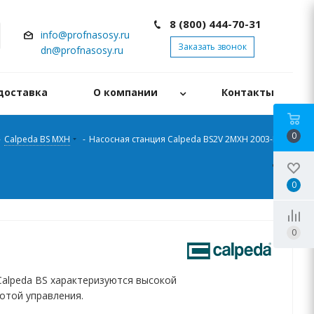
8 (800) 444-70-31
info@profnasosy.ru
Заказать звонок
dn@profnasosy.ru
доставка
О компании
Контакты
0
-
Calpeda BS MXH
-
Насосная станция Calpeda BS2V 2MXH 2003-ITT
0
0
Calpeda BS характеризуются высокой
отой управления.